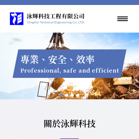
專
業
、
安
全
、
效
率
P
r
o
f
e
s
s
i
o
n
a
l
,
s
a
f
e
a
n
d
e
f
f
i
c
i
e
n
t
關於泳輝科技